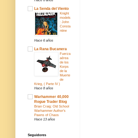
La Senda del Viento
Knight
models
: John
Consta
ntine
Hace 6 años
La Rana Bucanera
Fuerza
aérea
de los
Korps
de la
Muerte
de
Krieg, ( Parte IV )
Hace 8 años
Warhammer 40,000
Rogue Trader Blog
Brian Craig: Old School
Warhammer Author's
Pawns of Chaos
Hace 13 años
Seguidores