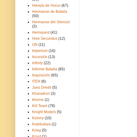
Herejía de Horus
(67)
Hermanas de Batalla
(50)
Hermanas del Silencio
(2)
Heroquest
(41)
Hive Secundus
(12)
IJN
(11)
Imperium
(16)
Incursión
(13)
Infinity
(22)
Informe Batalla
(85)
Inquisición
(65)
ITEN
(6)
Juez Dredd
(5)
Kharadron
(3)
khorne
(1)
Kill Team
(78)
Knight Models
(5)
Kolony
(10)
Kotobukiya
(1)
Krieg
(5)
Kroot
(1)