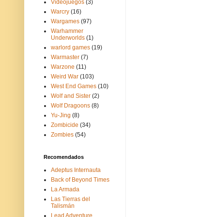
Videojuegos
(3)
Warcry
(16)
Wargames
(97)
Warhammer
Underworlds
(1)
warlord games
(19)
Warmaster
(7)
Warzone
(11)
Weird War
(103)
West End Games
(10)
Wolf and Sister
(2)
Wolf Dragoons
(8)
Yu-Jing
(8)
Zombicide
(34)
Zombies
(54)
Recomendados
Adeptus Internauta
Back of Beyond Times
La Armada
Las Tierras del
Talismán
Lead Adventure