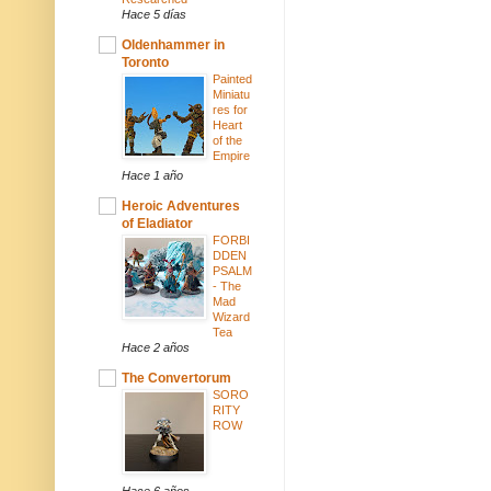
Hace 5 días
Oldenhammer in
Toronto
Painted
Miniatu
res for
Heart
of the
Empire
Hace 1 año
Heroic Adventures
of Eladiator
FORBI
DDEN
PSALM
- The
Mad
Wizard
Tea
Hace 2 años
The Convertorum
SORO
RITY
ROW
Hace 6 años