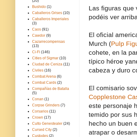
(20)
Bushido
(1)
Las figuras que 
Caballeros Grises
(10)
podéis ver arriba
Caballeros Imperiales
(3)
Caos
(91)
El oficial americ
Cawdor
(9)
Cazarrecompensas
Murch (
Pulp Fig
(13)
cohete, en la pa
Ci-Fi
(146)
Cities of Sigmar
(10)
típico héroe yan
Ciudad de Ceniza
(11)
cabeza y duro co
Civiles
(16)
Combat Arena
(6)
Combat Cards
(2)
El comisario sov
Compañías de Batalla
(5)
Copplestone Ca
Conan
(1)
este personaje h
Corpse Grinders
(7)
Corsarios
(11)
temido por sus h
Crown
(17)
hecho un buen e
Culto Genestealer
(24)
Cursed City
(2)
atrapar o desarm
Custodes
(2)