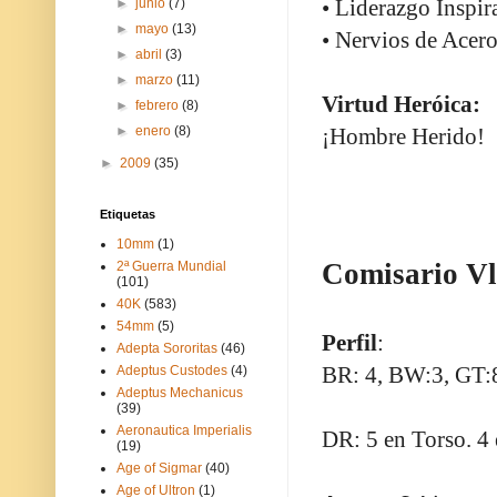
• Liderazgo Inspir
►
junio
(7)
►
mayo
(13)
• Nervios de Acero
►
abril
(3)
►
marzo
(11)
Virtud Heróica:
►
febrero
(8)
►
enero
(8)
¡Hombre Herido!
►
2009
(35)
Etiquetas
10mm
(1)
Comisario Vl
2ª Guerra Mundial
(101)
40K
(583)
54mm
(5)
Perfil
:
Adepta Sororitas
(46)
BR: 4, BW:3, GT:8
Adeptus Custodes
(4)
Adeptus Mechanicus
(39)
Aeronautica Imperialis
DR: 5 en Torso. 4 
(19)
Age of Sigmar
(40)
Age of Ultron
(1)