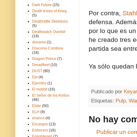
Dark Future
(15)
Death Korps of Krieg
Por contra,
Sta
(5)
defensa. Además
Deathrattle Skeletons
(5)
por lo que es un
Deathwatch Overkill
(19)
he creado tres e
diorama
(1)
partida sea entr
Draconis Combine
(18)
Dragon Prince
(7)
Dreadfleet
(10)
Ya sólo quedan l
DUST
(90)
Eje
(4)
Ejercitos
(1)
El Hobbit
(16)
Publicado por
Keya
El Señor de los Anillos
(46)
Etiquetas:
Pulp
,
Wa
Eldar
(50)
ELH
(9)
No hay com
enanos
(4)
Encargos
(13)
Enforcers
(16)
Publicar un co
Enlightened
(7)