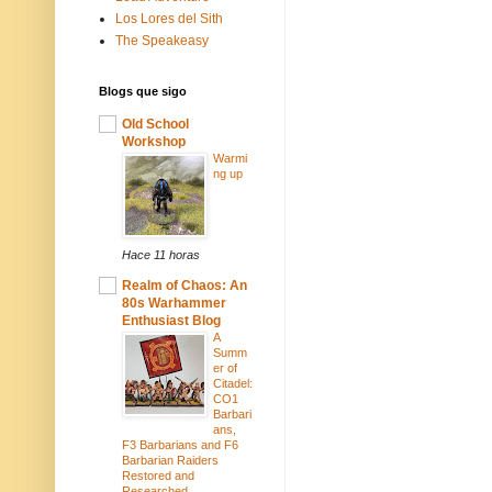
Los Lores del Sith
The Speakeasy
Blogs que sigo
Old School
Workshop
Warmi
ng up
Hace 11 horas
Realm of Chaos: An
80s Warhammer
Enthusiast Blog
A
Summ
er of
Citadel:
CO1
Barbari
ans,
F3 Barbarians and F6
Barbarian Raiders
Restored and
Researched