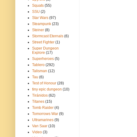
Squats
(55)
SSU
(2)
Star Wars
(97)
Steampunk
(23)
Steiner
(8)
Stormcast Eternals
(6)
Street Fighter
(1)
Super Dungeon
Explore
(17)
Superheroes
(5)
Tablero
(292)
Talisman
(12)
Tau
(6)
Test of Honour
(28)
tiny epic dungeon
(10)
Tiránidos
(62)
Titanes
(15)
Tomb Raider
(4)
Tomorrows War
(9)
Ultramarines
(9)
Van Saar
(10)
Video
(3)