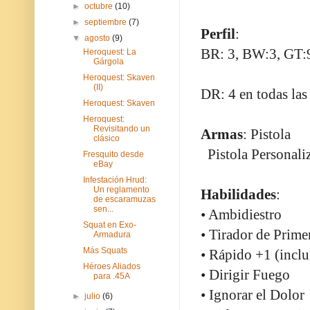
►
octubre
(10)
►
septiembre
(7)
Perfil
:
▼
agosto
(9)
BR: 3, BW:3, GT:9
Heroquest: La
Gárgola
Heroquest: Skaven
(II)
DR: 4 en todas las
Heroquest: Skaven
Heroquest:
Revisitando un
Armas
: Pistola
clásico
Pistola Personal
Fresquito desde
eBay
Infestación Hrud:
Un reglamento
Habilidades
:
de escaramuzas
sen...
• Ambidiestro
Squat en Exo-
• Tirador de Primer
Armadura
Más Squats
• Rápido +1 (inclu
Héroes Aliados
• Dirigir Fuego
para .45A
• Ignorar el Dolor
►
julio
(6)