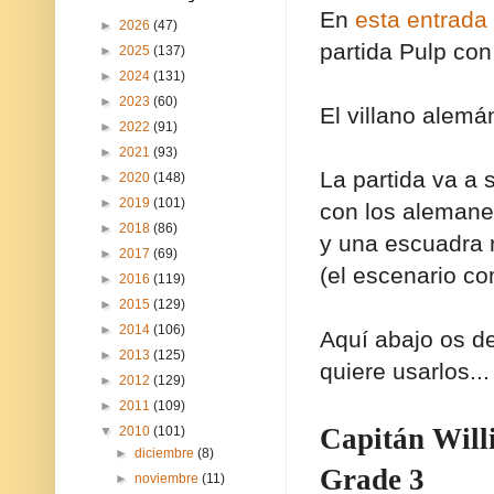
En
esta entrada
►
2026
(47)
partida Pulp co
►
2025
(137)
►
2024
(131)
►
2023
(60)
El villano alemá
►
2022
(91)
►
2021
(93)
La partida va a 
►
2020
(148)
►
2019
(101)
con los alemane
►
2018
(86)
y una escuadra r
►
2017
(69)
(el escenario co
►
2016
(119)
►
2015
(129)
►
2014
(106)
Aquí abajo os de
►
2013
(125)
quiere usarlos...
►
2012
(129)
►
2011
(109)
Capitán Willi
▼
2010
(101)
►
diciembre
(8)
Grade 3
►
noviembre
(11)