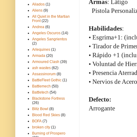
Armas
: Látigo
Aliados
(1)
Pistola Personali
Aliens
(9)
All Quiet in the Martian
Front
(22)
Andrea
(6)
Habilidades
:
Angeles Oscuros
(14)
• Esgrima+1: (incl
Angeles Sangrientos
(2)
• Tirador de Primer
Arlequines
(1)
• Rápido +1 (inclu
Armada
(20)
Armoured Clash
(39)
• Voluntad de Hier
ash wastes
(62)
• Presencia Aterra
Assassinorum
(8)
BattleFleet Gothic
(1)
• Nervios de Acero
Battlemech
(50)
Battletech
(54)
Defecto:
Blackstone Fortress
(26)
Arrogante
Blitz Bowl
(8)
Blood Red Skies
(8)
BOFA
(7)
broken city
(1)
Burning of Prospero