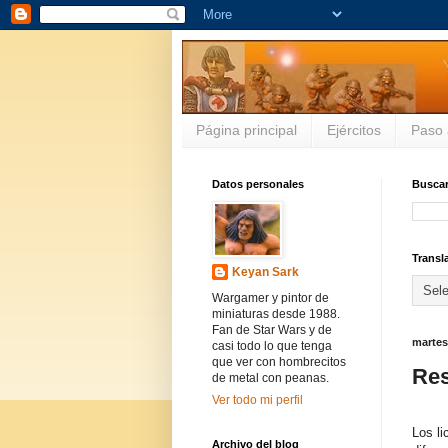
Página principal
Ejércitos
Paso 
Datos personales
Buscar
Transl
Keyan Sark
Wargamer y pintor de
miniaturas desde 1988.
Fan de Star Wars y de
martes
casi todo lo que tenga
que ver con hombrecitos
Res
de metal con peanas.
Ver todo mi perfil
Los li
Archivo del blog