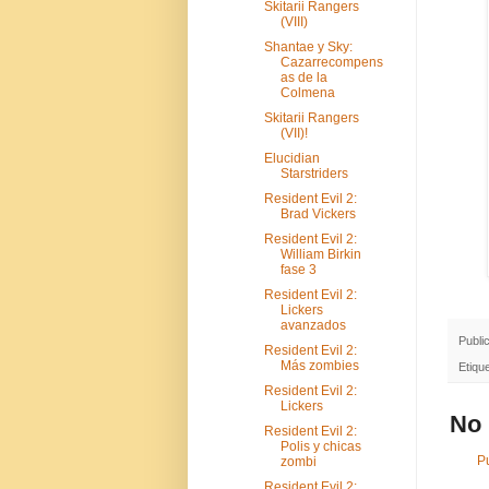
Skitarii Rangers
(VIII)
Shantae y Sky:
Cazarrecompens
as de la
Colmena
Skitarii Rangers
(VII)!
Elucidian
Starstriders
Resident Evil 2:
Brad Vickers
Resident Evil 2:
William Birkin
fase 3
Resident Evil 2:
Lickers
avanzados
Publi
Resident Evil 2:
Más zombies
Etiqu
Resident Evil 2:
Lickers
No 
Resident Evil 2:
Polis y chicas
P
zombi
Resident Evil 2: