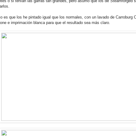
entes o si tenían las garras tan grandes, pero asumo que los de Steamforged
arlos.
so es que los he pintado igual que los normales, con un lavado de Carroburg
one e imprimación blanca para que el resultado sea más claro.