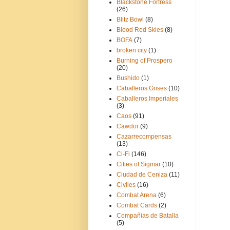
Blackstone Fortress
(26)
Blitz Bowl
(8)
Blood Red Skies
(8)
BOFA
(7)
broken city
(1)
Burning of Prospero
(20)
Bushido
(1)
Caballeros Grises
(10)
Caballeros Imperiales
(3)
Caos
(91)
Cawdor
(9)
Cazarrecompensas
(13)
Ci-Fi
(146)
Cities of Sigmar
(10)
Ciudad de Ceniza
(11)
Civiles
(16)
Combat Arena
(6)
Combat Cards
(2)
Compañías de Batalla
(5)