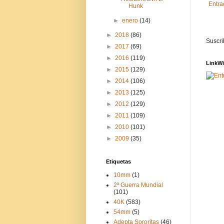
Entra
Hunk
►
enero
(14)
►
2018
(86)
Suscri
►
2017
(69)
►
2016
(119)
LinkWi
►
2015
(129)
►
2014
(106)
►
2013
(125)
►
2012
(129)
►
2011
(109)
►
2010
(101)
►
2009
(35)
Etiquetas
10mm
(1)
2ª Guerra Mundial
(101)
40K
(583)
54mm
(5)
Adepta Sororitas
(46)