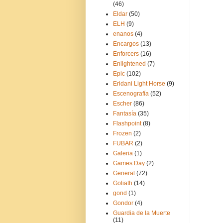
(46)
Eldar
(50)
ELH
(9)
enanos
(4)
Encargos
(13)
Enforcers
(16)
Enlightened
(7)
Epic
(102)
Eridani Light Horse
(9)
Escenografía
(52)
Escher
(86)
Fantasía
(35)
Flashpoint
(8)
Frozen
(2)
FUBAR
(2)
Galeria
(1)
Games Day
(2)
General
(72)
Goliath
(14)
gond
(1)
Gondor
(4)
Guardia de la Muerte
(11)