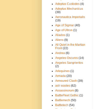
Adeptus Custodes
(4)
Adeptus Mechanicus
(39)
Aeronautica Imperialis
(19)
Age of Sigmar
(40)
Age of Ultron
(1)
Aliados
(1)
Aliens
(9)
All Quiet in the Martian
Front
(22)
Andrea
(6)
Angeles Oscuros
(14)
Angeles Sangrientos
(2)
Arlequines
(1)
Armada
(20)
Armoured Clash
(39)
ash wastes
(62)
Assassinorum
(8)
BattleFleet Gothic
(1)
Battlemech
(50)
Battletech
(54)