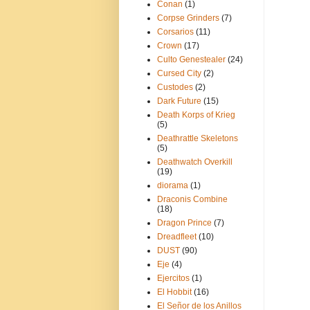
Conan
(1)
Corpse Grinders
(7)
Corsarios
(11)
Crown
(17)
Culto Genestealer
(24)
Cursed City
(2)
Custodes
(2)
Dark Future
(15)
Death Korps of Krieg
(5)
Deathrattle Skeletons
(5)
Deathwatch Overkill
(19)
diorama
(1)
Draconis Combine
(18)
Dragon Prince
(7)
Dreadfleet
(10)
DUST
(90)
Eje
(4)
Ejercitos
(1)
El Hobbit
(16)
El Señor de los Anillos