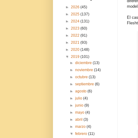
difer
model
►
2026
(45)
►
2025
(137)
El ca
►
2024
(131)
Flesht
►
2023
(60)
►
2022
(91)
►
2021
(93)
►
2020
(148)
▼
2019
(101)
►
diciembre
(13)
►
noviembre
(14)
►
octubre
(13)
►
septiembre
(6)
►
agosto
(6)
►
julio
(4)
►
junio
(9)
►
mayo
(4)
►
abril
(3)
►
marzo
(4)
▼
febrero
(11)