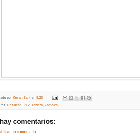
cado por
Keyan Sark
en
9:30
etas:
Resident Evil 2
,
Tablero
,
Zombies
hay comentarios:
ublicar un comentario