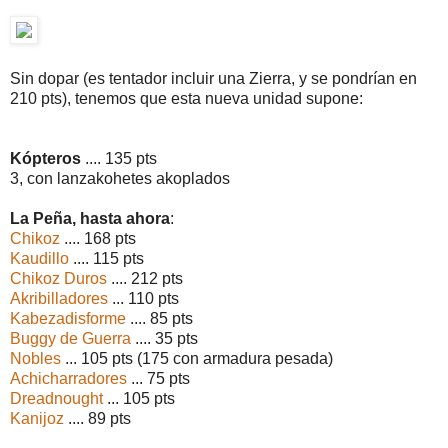
Sin dopar (es tentador incluir una Zierra, y se pondrían en
210 pts), tenemos que esta nueva unidad supone:
Kópteros
.... 135 pts
3, con lanzakohetes akoplados
La Peña, hasta ahora
:
Chikoz
.... 168 pts
Kaudillo
.... 115 pts
Chikoz Duros
.... 212 pts
Akribilladores
... 110 pts
Kabezadisforme
.... 85 pts
Buggy de Guerra
.... 35 pts
Nobles
... 105 pts (175 con armadura pesada)
Achicharradores
... 75 pts
Dreadnought
... 105 pts
Kanijoz
.... 89 pts