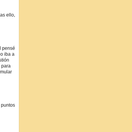
as ello,
al pensé
o iba a
stión
 para
imular
 puntos