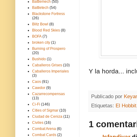
Battlemech
(50)
Battletech
(54)
Blackstone Fortress
(26)
Blitz Bowl
(8)
Blood Red Skies
(8)
BOFA
(7)
broken city
(1)
Burning of Prospero
(20)
Bushido
(1)
Caballeros Grises
(10)
Y la horda... in
Caballeros Imperiales
(3)
Caos
(91)
Cawdor
(9)
Cazarrecompensas
Publicado por
Keya
(13)
Ci-Fi
(146)
Etiquetas:
El Hobbit
Cities of Sigmar
(10)
Ciudad de Ceniza
(11)
1 comentar
Civiles
(16)
Combat Arena
(6)
Combat Cards
(2)
Isfandiyar
di