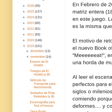
En Febrero de 20
►
2026
(45)
matriz entera (1
►
2025
(137)
►
2024
(131)
en este juego. L
►
2023
(60)
es la misma que 
►
2022
(91)
►
2021
(93)
El motivo de re
►
2020
(148)
▼
2019
(101)
el nuevo Book o
►
diciembre
(13)
"Meeeeeeat!", e
▼
noviembre
(14)
una horda de mut
Enanos de El
Hobbit
Trasgos de El
Hobbit (y III)
Al leer el escen
Vehiculo de
perfectos para e
Transporte para
Necromunda
siglos o milenio
Soldados de Flota
Rebeldes (y III)
comiendo porquer
Escenografía para
deformes.... y 
Test of Honour
Onna Bushi