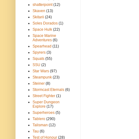
shatterpoint
(12)
Skaven
(13)
Skitarii
(24)
Soles Dorados
(1)
Space Hulk
(22)
Space Marine
Adventures
(6)
Spearhead
(11)
Spyrers
(3)
Squats
(55)
SSU
(2)
Star Wars
(97)
Steampunk
(23)
Steiner
(8)
Stormcast Eternals
(6)
Street Fighter
(1)
Super Dungeon
Explore
(17)
Superheroes
(5)
Tablero
(290)
Talisman
(12)
Tau
(6)
Test of Honour
(28)