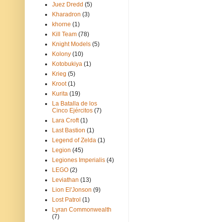
Juez Dredd
(5)
Kharadron
(3)
khorne
(1)
Kill Team
(78)
Knight Models
(5)
Kolony
(10)
Kotobukiya
(1)
Krieg
(5)
Kroot
(1)
Kurita
(19)
La Batalla de los
Cinco Ejércitos
(7)
Lara Croft
(1)
Last Bastion
(1)
Legend of Zelda
(1)
Legion
(45)
Legiones Imperialis
(4)
LEGO
(2)
Leviathan
(13)
Lion El'Jonson
(9)
Lost Patrol
(1)
Lyran Commonwealth
(7)