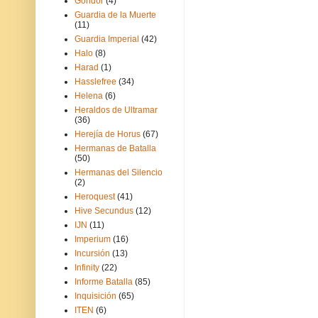
Gondor
(4)
Guardia de la Muerte
(11)
Guardia Imperial
(42)
Halo
(8)
Harad
(1)
Hasslefree
(34)
Helena
(6)
Heraldos de Ultramar
(36)
Herejía de Horus
(67)
Hermanas de Batalla
(50)
Hermanas del Silencio
(2)
Heroquest
(41)
Hive Secundus
(12)
IJN
(11)
Imperium
(16)
Incursión
(13)
Infinity
(22)
Informe Batalla
(85)
Inquisición
(65)
ITEN
(6)