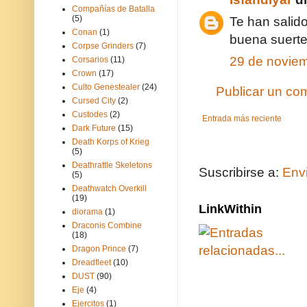
Compañías de Batalla
(5)
Te han salid
Conan
(1)
buena suerte
Corpse Grinders
(7)
29 de noviem
Corsarios
(11)
Crown
(17)
Culto Genestealer
(24)
Publicar un co
Cursed City
(2)
Custodes
(2)
Entrada más reciente
Dark Future
(15)
Death Korps of Krieg
(5)
Deathrattle Skeletons
Suscribirse a:
Env
(5)
Deathwatch Overkill
(19)
LinkWithin
diorama
(1)
Draconis Combine
(18)
Dragon Prince
(7)
Dreadfleet
(10)
DUST
(90)
Eje
(4)
Ejercitos
(1)