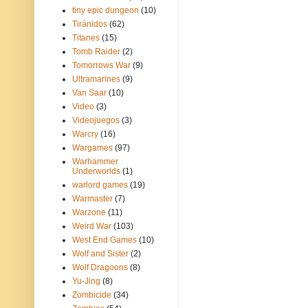
tiny epic dungeon
(10)
Tiránidos
(62)
Titanes
(15)
Tomb Raider
(2)
Tomorrows War
(9)
Ultramarines
(9)
Van Saar
(10)
Video
(3)
Videojuegos
(3)
Warcry
(16)
Wargames
(97)
Warhammer
Underworlds
(1)
warlord games
(19)
Warmaster
(7)
Warzone
(11)
Weird War
(103)
West End Games
(10)
Wolf and Sister
(2)
Wolf Dragoons
(8)
Yu-Jing
(8)
Zombicide
(34)