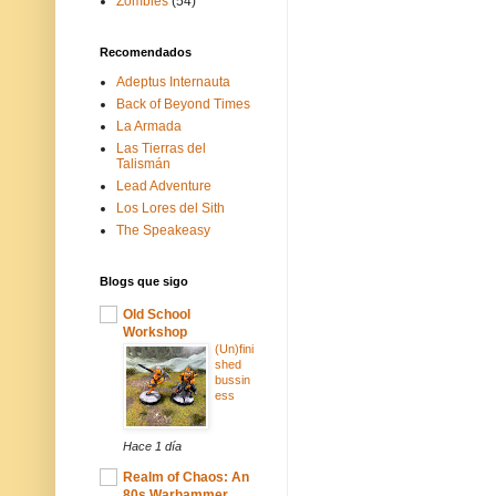
Zombies
(54)
Recomendados
Adeptus Internauta
Back of Beyond Times
La Armada
Las Tierras del
Talismán
Lead Adventure
Los Lores del Sith
The Speakeasy
Blogs que sigo
Old School
Workshop
(Un)fini
shed
bussin
ess
Hace 1 día
Realm of Chaos: An
80s Warhammer