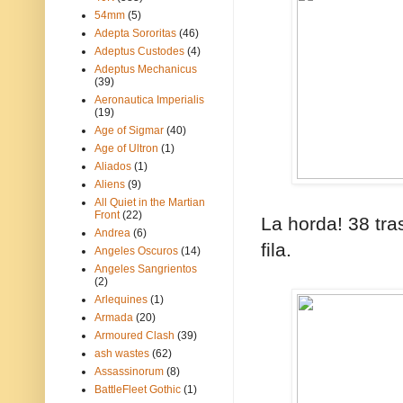
54mm
(5)
Adepta Sororitas
(46)
Adeptus Custodes
(4)
Adeptus Mechanicus
(39)
Aeronautica Imperialis
(19)
Age of Sigmar
(40)
Age of Ultron
(1)
Aliados
(1)
Aliens
(9)
All Quiet in the Martian
Front
(22)
La horda! 38 tras
Andrea
(6)
fila.
Angeles Oscuros
(14)
Angeles Sangrientos
(2)
Arlequines
(1)
Armada
(20)
Armoured Clash
(39)
ash wastes
(62)
Assassinorum
(8)
BattleFleet Gothic
(1)