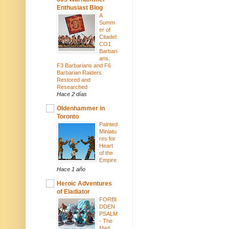
Enthusiast Blog
A
Summ
er of
Citadel:
CO1
Barbari
ans,
F3 Barbarians and F6
Barbarian Raiders
Restored and
Researched
Hace 2 días
Oldenhammer in
Toronto
Painted
Miniatu
res for
Heart
of the
Empire
Hace 1 año
Heroic Adventures
of Eladiator
FORBI
DDEN
PSALM
- The
Mad