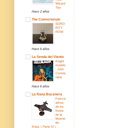
Wizard
Tea
Hace 2 años
The Convertorum
SORO
RITY
ROW
Hace 6 años
La Senda del Viento
Knight
models
: John
Consta
ntine
Hace 6 años
La Rana Bucanera
Fuerza
aérea
de los
Korps
de la
Muerte
de
Krieg, ( Parte IV )