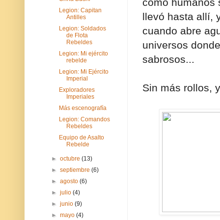
como humanos so
Legion: Capitan
llevó hasta allí
Antilles
Legion: Soldados
cuando abre agu
de Flota
Rebeldes
universos donde v
Legion: Mi ejército
sabrosos...
rebelde
Legion: Mi Ejército
Imperial
Sin más rollos, y
Exploradores
Imperiales
Más escenografía
Legion: Comandos
Rebeldes
Equipo de Asalto
Rebelde
►
octubre
(13)
►
septiembre
(6)
►
agosto
(6)
►
julio
(4)
►
junio
(9)
►
mayo
(4)